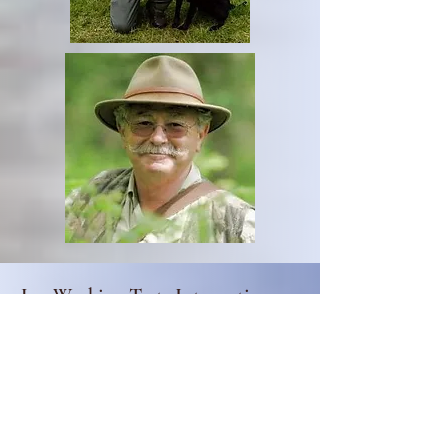
Les Working Tests Internationaux
se tiendront cette année l
es 10 et
11 juin (
IWT FCI
Suède), et les 15
et 16 juin ( Chatworth - UK).
Les Working tests sélectifs pour ces