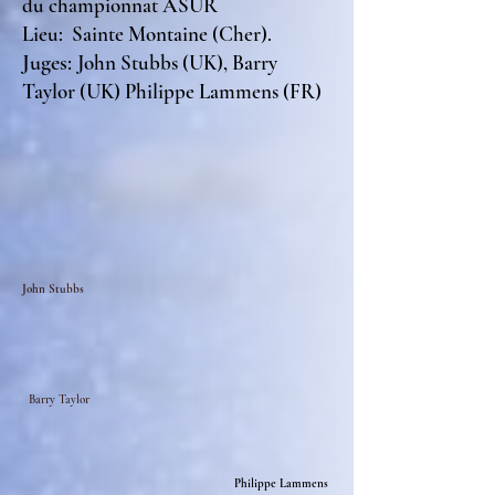
du championnat
AS
UR
Lieu:
Sainte Montaine (Cher)
.
Juges:
John Stubbs (UK), Barry
Taylo
r (UK) Philippe Lammens (FR)
John Stubbs
Barry Taylor
Philipp
e Lammens