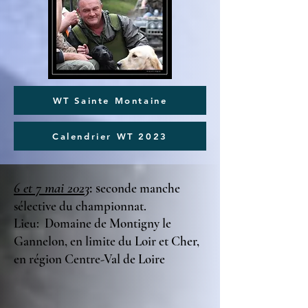
WT Sainte Montaine
Calendrier WT 2023
6 et 7 mai 2023
: s
econde manche
sélective du championnat.
Lieu: Domaine de Montigny le
Gannelon, en limite
du
Loir et Cher,
en région Centre-Val de Loire